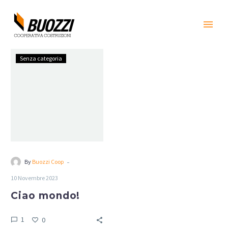
Ciao
Senza categoria
mondo!
-
By
Buozzi Coop
10 Novembre 2023
Ciao mondo!
1
0