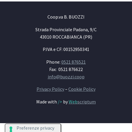
Coop.va B. BUOZZI
Strada Provinciale Padana, 9/C
43010 ROCCABIANCA (PR)
P.IVA e CF: 00152950341
Phone:
0521 876521
Fax: 0521 876622
info@buozzi.coop
Privacy Policy
–
Cookie Policy
Made with
/>
by
Web
scriptum